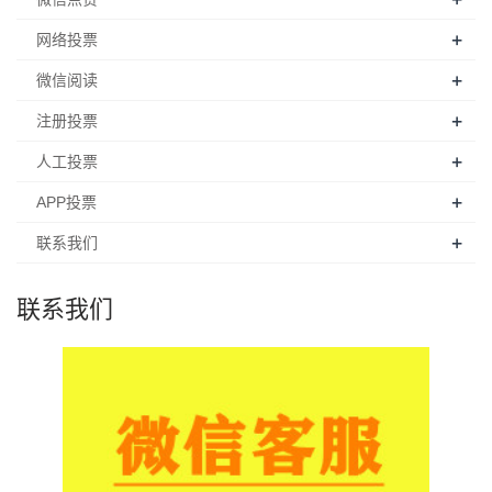
+
网络投票
+
微信阅读
+
注册投票
+
人工投票
+
APP投票
+
联系我们
联系我们