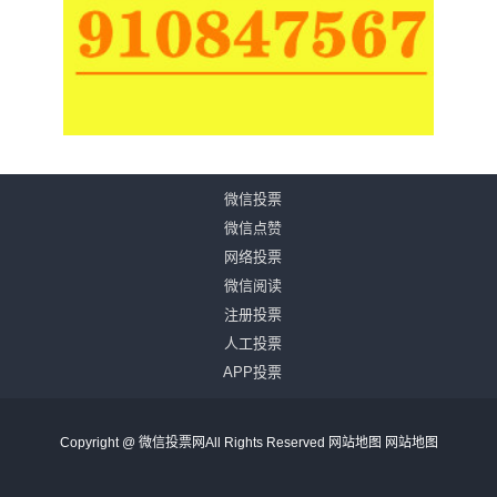
微信投票
微信点赞
网络投票
微信阅读
注册投票
人工投票
APP投票
Copyright @
微信投票
网All Rights Reserved
网站地图
网站地图