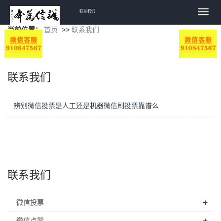
联系我们
Toggl
navig
当前位置：
首页
>>
联系我们
联系我们
辨别微信投票是人工还是机器微信刷投票靠谱么
联系我们
+
微信投票
+
微信点赞